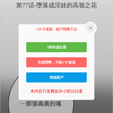
第77话-墮落成淫娃的高嶺之花
VIP卡過期，賬戶閱幣不足
3秒快速註冊
充值閱幣，升級VIP會員
登陸賬戶
本內容只免費提供小部分試看