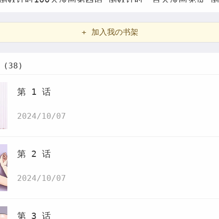
天计算
倒计时100天图片大全
倒计时一百天图片
倒数计
+ 加入我の书架
0天漫画免费下拉式
倒计时100天视频
倒计时100天小
话
韩漫倒数计时100天第二季
倒数计时100天第二季漫
(38)
看倒数计时100天第二季漫画末删减版
倒数计时100
第 1 话
二季漫画最新话
倒数计时100天第二季漫画汗汗漫画
倒数
2024/10/07
倒数计时100天第二季漫画土豪漫画
倒数计时100天
二季免费版下拉式
第 2 话
2024/10/07
第 3 话