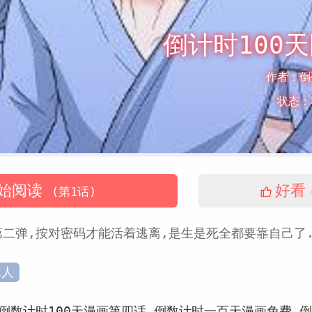
倒计时100
作者：
倒
状态：
始阅读
好看
(第1话)
二弹,按对密码才能活着逃离,是生是死全都要靠自己了.
真人
倒数计时100天漫画第四话
倒数计时一百天漫画免费
倒