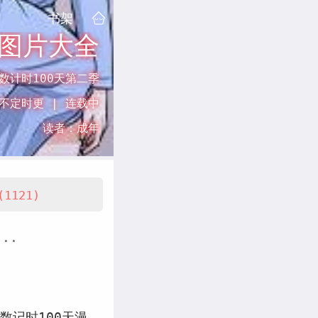
书架
天图片大全
数计时100天第二季
不定时更 |
连载中
读者：
成年
(1121)
..
数记时100天漫