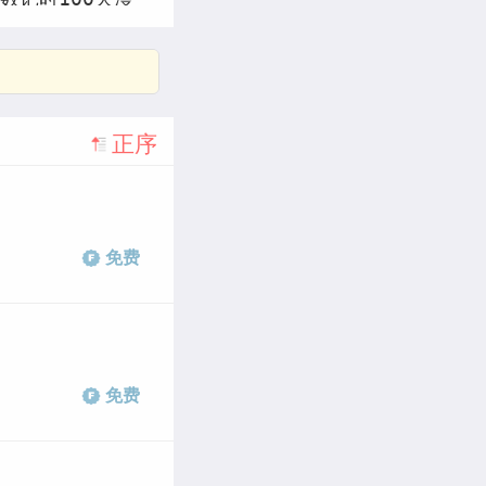
时100天漫画第三
说
韩漫倒数计时
画
倒数计时100天
正序
天第二季免费
版倒
计时100天第二
免费
第二季漫画完整
倒
免费